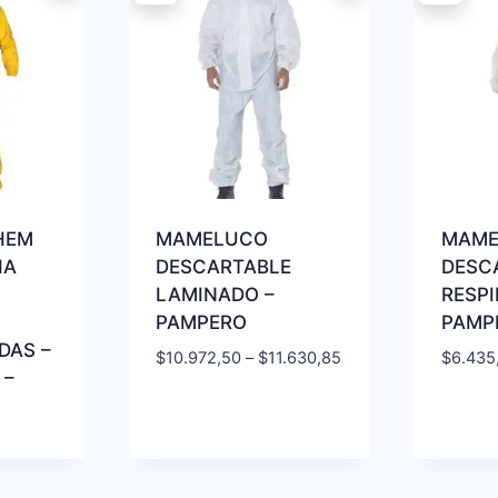
HEM
MAMELUCO
MAME
HA
DESCARTABLE
DESC
LAMINADO –
RESPI
PAMPERO
PAMP
DAS –
$
10.972,50
–
$
11.630,85
$
6.435
 –