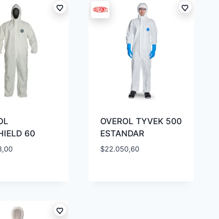
OL
OVEROL TYVEK 500
IELD 60
ESTANDAR
8,00
$
22.050,60