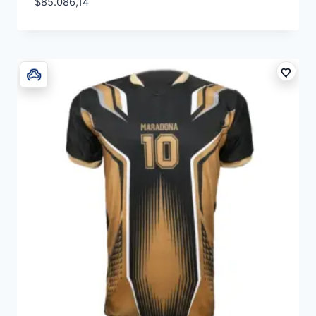
$
85.086,14