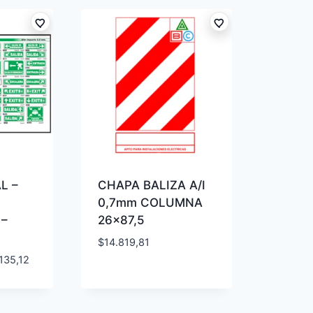
L –
CHAPA BALIZA A/I
0,7mm COLUMNA
 –
26×87,5
$
14.819,81
135,12