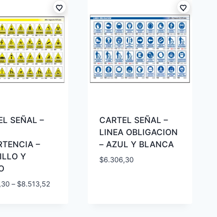
L SEÑAL –
CARTEL SEÑAL –
LINEA OBLIGACION
RTENCIA –
– AZUL Y BLANCA
ILLO Y
$
6.306,30
O
,30
–
$
8.513,52