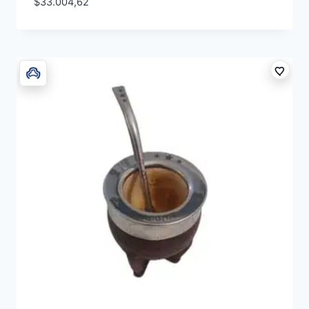
$
33.004,62