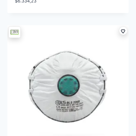
$
6.334,23