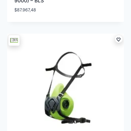
9000) – BLS
$
87.967,48