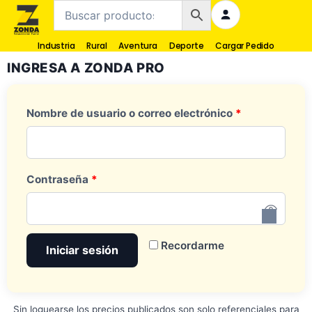
Industria
Rural
Aventura
Deporte
Cargar Pedido
INGRESA A ZONDA PRO
Nombre de usuario o correo electrónico
*
Contraseña
*
Recordarme
Iniciar sesión
Sin loguearse los precios publicados son solo referenciales para