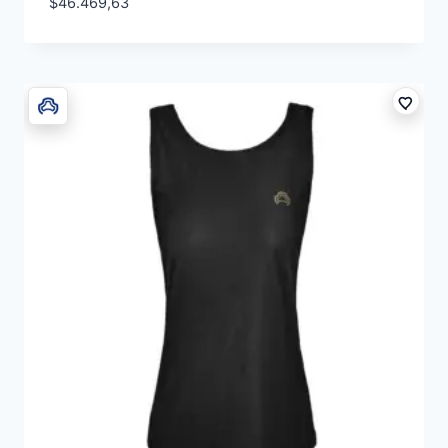
$
46.469,63