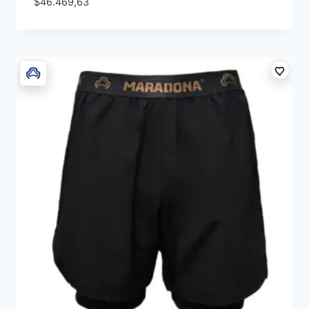
$
46.469,63