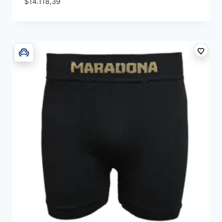
$
14.118,39