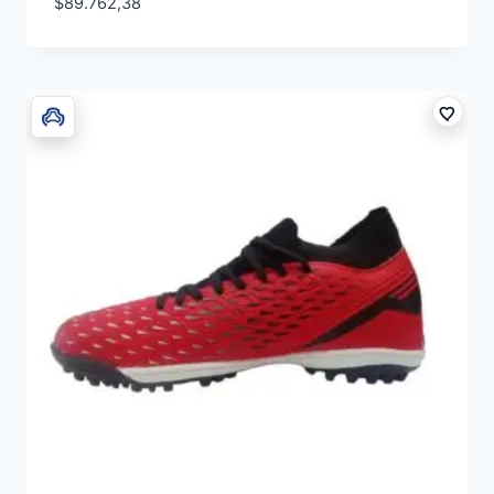
$
89.762,38