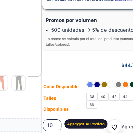
Promos por volumen
500 unidades → 5% de descuent
La promo se calcula por el total del producto (suman
talles/colores).
$
44.
Color Disponible
38
40
42
44
Talles
66
Disponibles
Agregar Al Pedido
Agreg