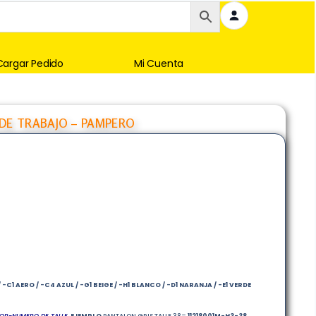
Cargar Pedido
Mi Cuenta
DE TRABAJO – PAMPERO
C1 AERO / -C4 AZUL / -G1 BEIGE / -H1 BLANCO / -D1 NARANJA / -E1 VERDE
OR-NUMERO DE TALLE
,
EJEMPLO
PANTALON GRIS TALLE 38=
11218001M
-H3-38