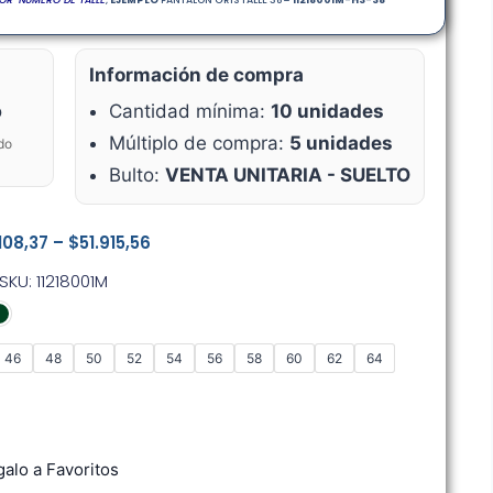
Información de compra
o
Cantidad mínima:
10 unidades
Múltiplo de compra:
5 unidades
do
Bulto:
VENTA UNITARIA - SUELTO
108,37
–
$
51.915,56
SKU: 11218001M
46
48
50
52
54
56
58
60
62
64
alo a Favoritos