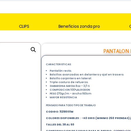
CLIPS
Beneficios zonda pro
PANTALON 
CARACTERISTICAS:
Pantalón recto.
Bolsillos avanzados en delantero y ojal en trasero.
Bolsillo carpintero en lateral.
Triple costura de refuerzo.
GABARDINA SARGA 8oz – 3/1 S
COMPOSICION 100%ALGODON
PESO 270gr/m – Ancho 160cm
MAYOR RESISTENCIA
PENSADO PARA TODO TIPO DE TRABAJO
CODIGO: 11218001M
COLORES DISPONIBLES : -H3 GRIS (MINIMO 250 PRENDAS) / -
TALLES DEL 38 AL 60
CONFORMACION DE CODIGO PARA EL PEDIDO:
CODIGO-COL