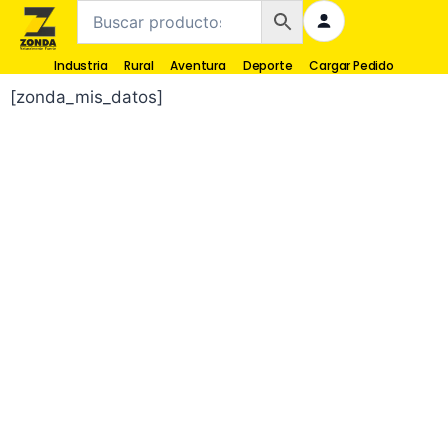
Industria
Rural
Aventura
Deporte
Cargar Pedido
[zonda_mis_datos]