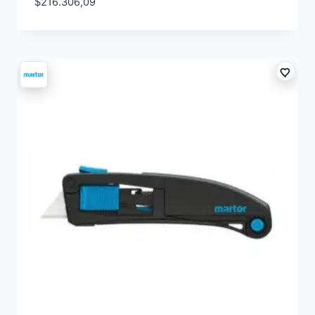
$
216.306,09